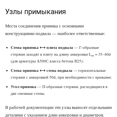
Узлы примыкания
Места соединения приямка с основными
конструкциями подвала — наиболее ответственные:
Стена приямка ⟷ плита подвала
— Г-образные
стержни заходят в плиту на длину анкеровки L
= 35–40d
an
(для арматуры А500С класса бетона В25);
Стена приямка ⟷ стена подвала
— горизонтальные
стержни с анкеровкой 50d, при необходимости с крюками;
Угол приямка
— П-образные стержни, расходящиеся в
две смежные стены.
В рабочей документации эти узлы выносят отдельными
деталями с указанием длин анкеровки и диаметров.