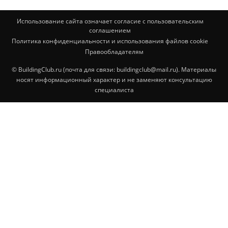
Использование сайта означает согласие с пользовательским
соглашением
Политика конфиденциальности и использования файлов cookie
Правообладателям
© BuildingClub.ru (почта для связи: buildingclub@mail.ru). Материалы
носят информационный характер и не заменяют консультацию
специалиста