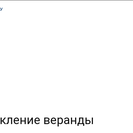
У
екление веранды