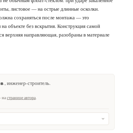
а не обычным флоат-стеклом: при ударе закалённое
нты, листовое — на острые длинные осколки.
должна сохраняться после монтажа — это
 на объекте без вскрытия. Конструкция самой
тся верхняя направляющая, разобраны в материале
ов
,
инженер-строитель
.
— на
странице автора
.