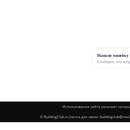
Нашли ошибку 
Сообщите, что испр
Использование сайта означает соглас
© BuildingClub.ru (почта для связи: buildingclub