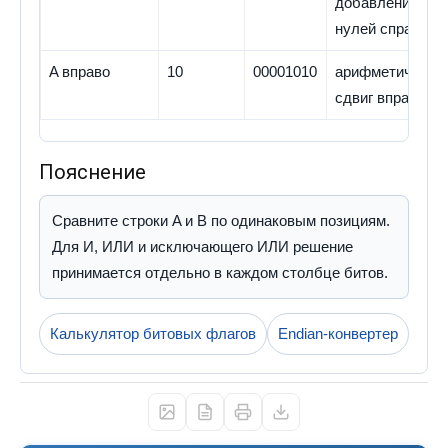
добавлением
нулей справа
A вправо
10
00001010
арифметически
сдвиг вправо
Пояснение
Сравните строки A и B по одинаковым позициям. 
Для И, ИЛИ и исключающего ИЛИ решение 
принимается отдельно в каждом столбце битов.
Калькулятор битовых флагов
Endian-конвертер