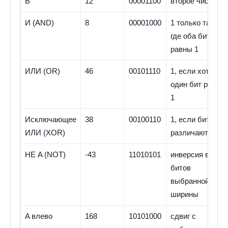
B
12
00001100
второе число
И (AND)
8
00001000
1 только там,
где оба бита
равны 1
ИЛИ (OR)
46
00101110
1, если хотя бы
один бит равен
1
Исключающее
38
00100110
1, если биты
ИЛИ (XOR)
различаются
НЕ A (NOT)
-43
11010101
инверсия всех
битов
выбранной
ширины
A влево
168
10101000
сдвиг с