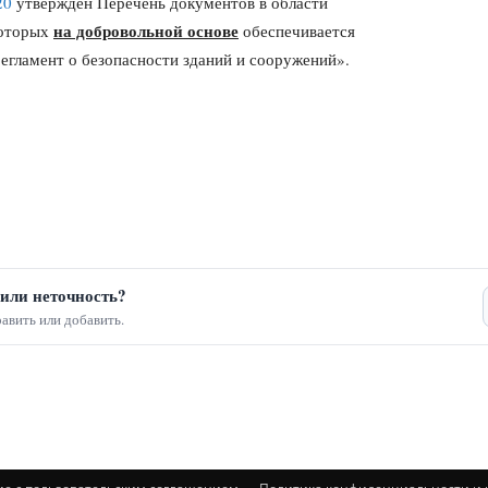
20
утвержден Перечень документов в области
на
добровольной основе
которых
обеспечивается
егламент о безопасности зданий и сооружений».
или неточность?
авить или добавить.