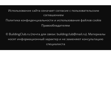
Использование сайта означает согласие с пользовательским
соглашением
Политика конфиденциальности и использования файлов cookie
Правообладателям
© BuildingClub.ru (почта для связи: buildingclub@mail.ru). Материалы
носят информационный характер и не заменяют консультацию
специалиста