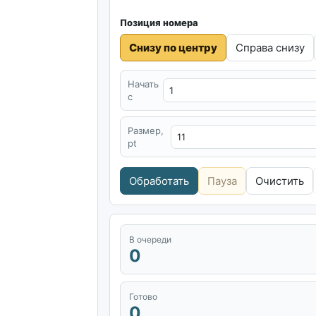
Позиция номера
Снизу по центру
Справа снизу
Начать
с
Размер,
pt
Обработать
Пауза
Очистить
В очереди
0
Готово
0