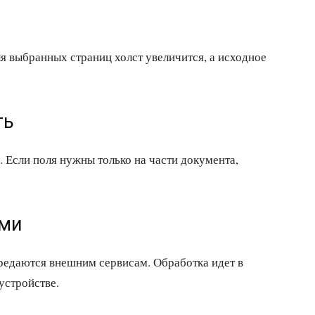
ля выбранных страниц холст увеличится, а исходное
ть
. Если поля нужны только на части документа,
ами
ередаются внешним сервисам. Обработка идет в
 устройстве.