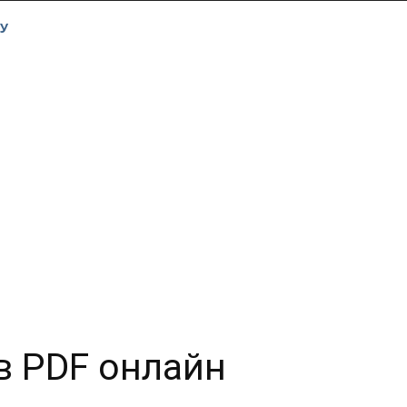
У
в PDF онлайн