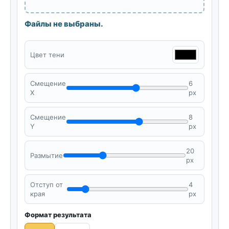
Файлы не выбраны.
Цвет тени
Смещение
6
X
px
Смещение
8
Y
px
20
Размытие
px
Отступ от
4
края
px
Формат результата