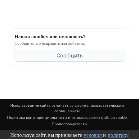
Нашли ошибку или неточность?
Сообщите, что исправить или добавить.
Сообщить
Использование сайта означает согласие с пользовательским
соглашением
Политика конфиденциальности и использования файлов cookie
Правообладателям
Используя сайт, вы принимаете
условия
и
политику
© BuildingClub.ru (почта для связи: buildingclub@mail.ru). Материалы