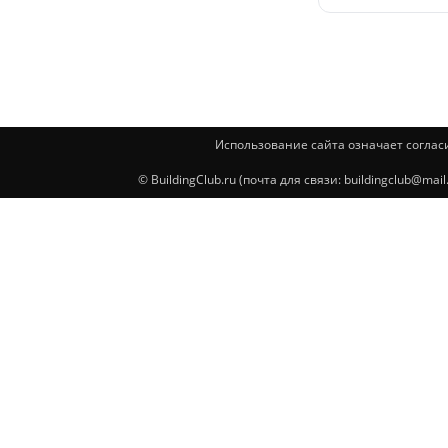
Использование сайта означает соглас
© BuildingClub.ru (почта для связи: buildingclub