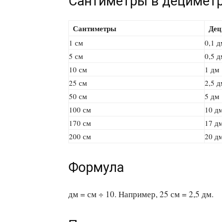
Сантиметры в децимет
Сантиметры
Дец
1 см
0,1 д
5 см
0,5 д
10 см
1 дм
25 см
2,5 д
50 см
5 дм
100 см
10 д
170 см
17 д
200 см
20 д
Формула
дм = см ÷ 10. Например, 25 см = 2,5 дм.