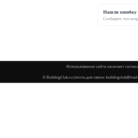
Нашли ошибку 
Сообщите, что испр
Использование сайта означает соглас
© BuildingClub.ru (почта для связи: buildingclub