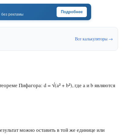
Подробнее
· без рекламы
Все калькуляторы →
ореме Пифагора: d = √(a² + b²), где a и b являются
езультат можно оставить в той же единице или