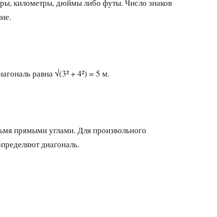
тры, километры, дюймы либо футы. Число знаков
ие.
гональ равна √(3² + 4²) = 5 м.
рьмя прямыми углами. Для произвольного
определяют диагональ.