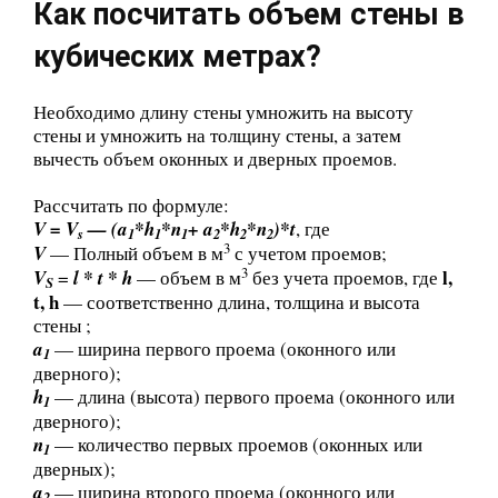
Как посчитать объем стены в
кубических метрах?
Необходимо длину стены умножить на высоту
стены и умножить на толщину стены, а затем
вычесть объем оконных и дверных проемов.
Рассчитать по формуле:
V = V
— (a
*h
*n
+ a
*h
*n
)*t
, где
s
1
1
1
2
2
2
3
V
— Полный объем в м
с учетом проемов;
3
l,
V
=
l * t * h
— объем в м
без учета проемов, где
S
t, h
— соответственно длина, толщина и высота
стены ;
a
— ширина первого проема (оконного или
1
дверного);
h
— длина (высота) первого проема (оконного или
1
дверного);
n
— количество первых проемов (оконных или
1
дверных);
a
— ширина второго проема (оконного или
2