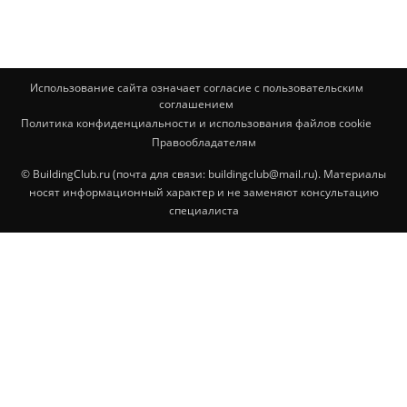
Использование сайта означает согласие с пользовательским
соглашением
Политика конфиденциальности и использования файлов cookie
Правообладателям
© BuildingClub.ru (почта для связи: buildingclub@mail.ru). Материалы
носят информационный характер и не заменяют консультацию
специалиста