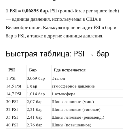
1 PSI = 0,06895 бар.
PSI (pound-force per square inch)
— единица давления, используемая в США и
Великобритании. Калькулятор переводит PSI в бар и
бар в PSI, а также в другие единицы давления.
Быстрая таблица: PSI → бар
PSI
Бар
Где встречается
1 PSI
0,069 бар
Эталон
1 бар
14,5 PSI
атмосферное давление
14,7 PSI
1,014 бар
1 атмосфера
30 PSI
2,07 бар
Шины легковые (мин.)
32 PSI
2,21 бар
Шины легковые (типовое)
35 PSI
2,41 бар
Шины легковые (рекоменд.)
40 PSI
2,76 бар
Шины (повышенное)