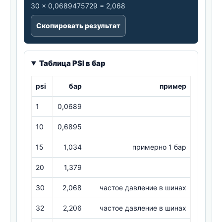
30 × 0,0689475729 = 2,068
Скопировать результат
Таблица PSI в бар
psi
бар
пример
1
0,0689
10
0,6895
15
1,034
примерно 1 бар
20
1,379
30
2,068
частое давление в шинах
32
2,206
частое давление в шинах