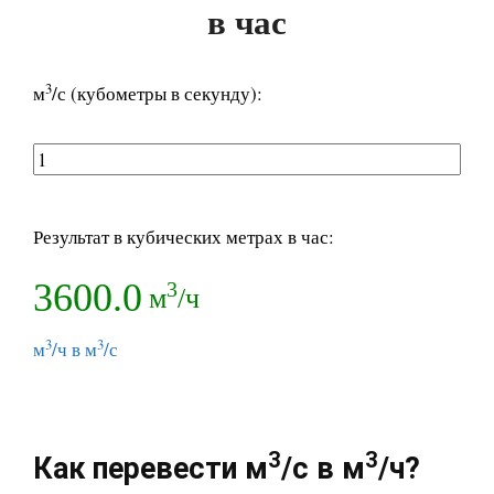
в час
3
м
/с (кубометры в секунду):
Результат в кубических метрах в час:
3600.0
3
м
/ч
3
3
м
/ч в м
/с
3
3
Как перевести м
/с в м
/ч?