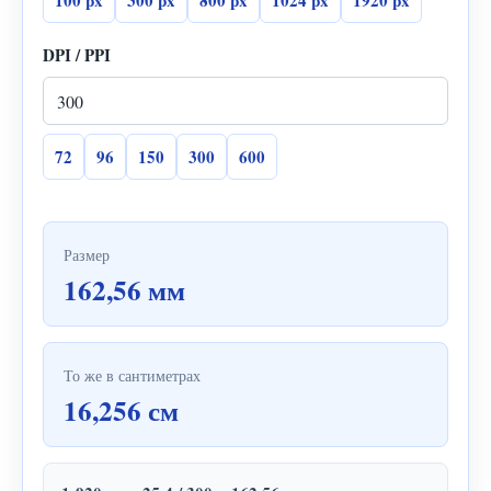
100 px
300 px
800 px
1024 px
1920 px
DPI / PPI
72
96
150
300
600
Размер
162,56 мм
То же в сантиметрах
16,256 см