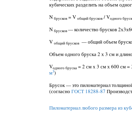
кубических разделить на объем одног
N
= V
/ V
брусков
общий брусков
одного брус
N
— количество брусков 2х3х6
брусков
V
— общий объем бруско
общий брусков
Объем одного бруска 2 х 3 см и длино
V
= 2 см х 3 см х 600 см =
одного бруска
3
м
)
Брусок — это пиломатериал толщиной
(согласно
ГОСТ 18288-87
Производств
Пиломатериал любого размера из кубо