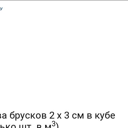
У
а брусков 2 х 3 см в кубе
3
ько шт. в м
)