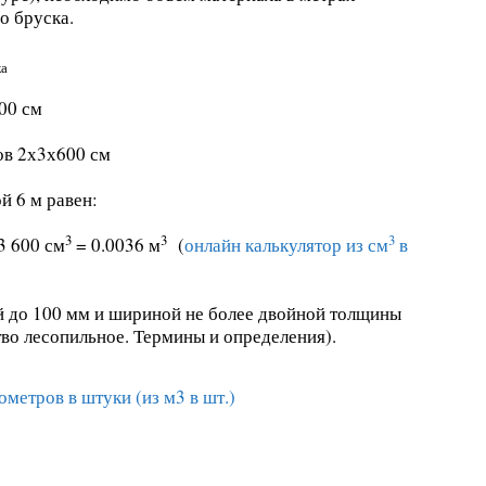
о бруска.
ка
00 см
в 2х3х600 см
й 6 м равен:
3
3
3
 3 600 см
= 0.0036 м
(
онлайн калькулятор из см
в
 до 100 мм и шириной не более двойной толщины
о лесопильное. Термины и определения).
метров в штуки (из м3 в шт.)