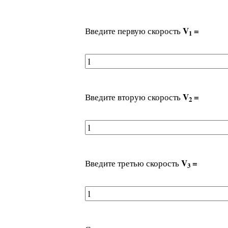
V
=
Введите первую скорость
1
V
=
Введите вторую скорость
2
V
=
Введите третью скорость
3