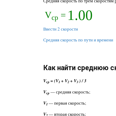
Средняя скорость по трем скоростям 
1.00
V
=
ср
Ввести 2 скорости
Средняя скорость по пути и времени
Как найти среднюю ск
V
= (V
+ V
+ V
) / 3
ср
1
2
3
V
— средняя скорость;
ср
V
— первая скорость;
1
V
— вторая скорость;
2