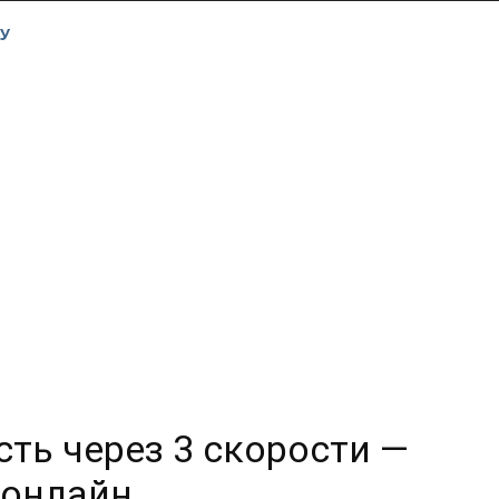
У
ть через 3 скорости —
онлайн