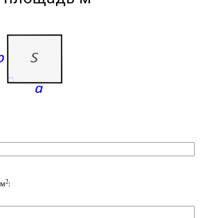
2
 м
: