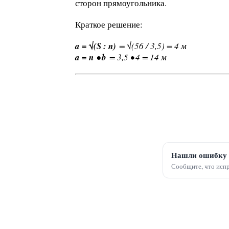
сторон прямоугольника.
Краткое решение:
a = √(S : n)
= √(56 / 3,5) = 4 м
a = n • b
= 3,5 • 4 = 14 м
Нашли ошибку 
Сообщите, что испр