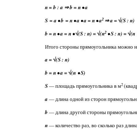
n = b : a ⇒ b = n • a
2
S = a • b = n • a • a = n • a
⇒ a = √(S : n)
2
b = n • a = n • √(S : n) = √(n
• S : n) = √(n
Итого стороны прямоугольника можно н
a = √(S : n)
b = n • a = √(n • S)
2
S
— площадь прямоугольника в м
(квад
a
— длина одной из сторон прямоугольни
b
— длина другой стороны прямоугольни
n
— количество раз, во сколько раз дли