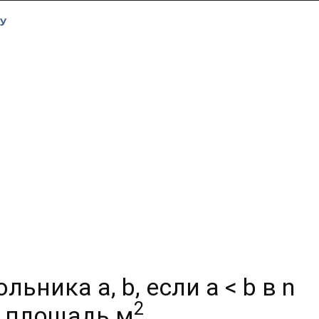
У
ьника a, b, если a < b в n
2
и площадь м