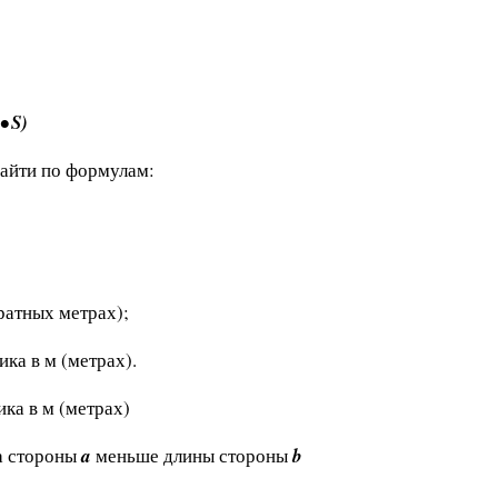
 • S)
айти по формулам:
ратных метрах);
ка в м (метрах).
ка в м (метрах)
на стороны
a
меньше длины стороны
b