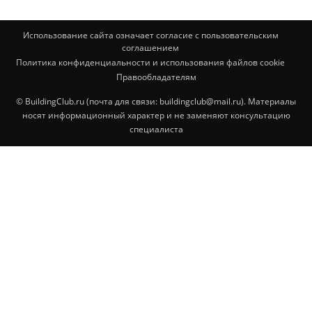
Использование сайта означает согласие с пользовательским
соглашением
Политика конфиденциальности и использования файлов cookie
Правообладателям
© BuildingClub.ru (почта для связи: buildingclub@mail.ru). Материалы
носят информационный характер и не заменяют консультацию
специалиста