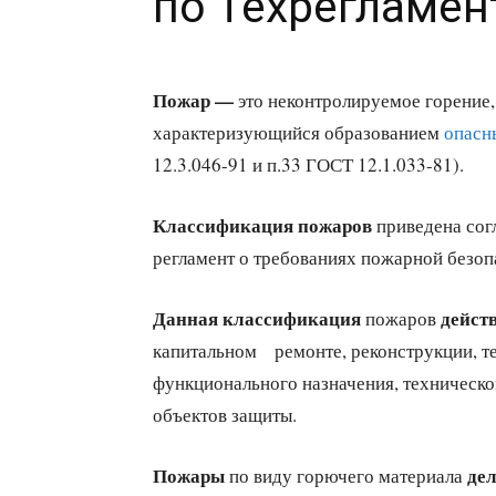
по Техрегламен
Пожар —
это неконтролируемое горение,
характеризующийся образованием
опасн
12.3.046-91 и п.33 ГОСТ 12.1.033-81).
Классификация пожаров
приведена сог
регламент о требованиях пожарной безо
Данная классификация
дейст
пожаров
капитальном ремонте, реконструкции, т
функционального назначения, техническо
объектов защиты.
Пожары
де
по виду горючего материала