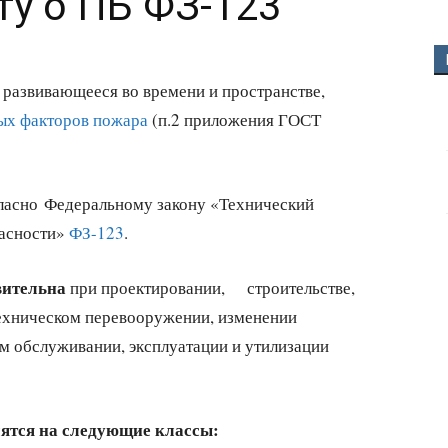
ту о ПБ ФЗ-123
 развивающееся во времени и пространстве,
ых факторов пожара
(п.2 приложения ГОСТ
ласно Федеральному закону «Технический
пасности»
ФЗ-123
.
вительна
при проектировании, строительстве,
ехническом перевооружении, изменении
м обслуживании, эксплуатации и утилизации
лятся
на следующие классы: