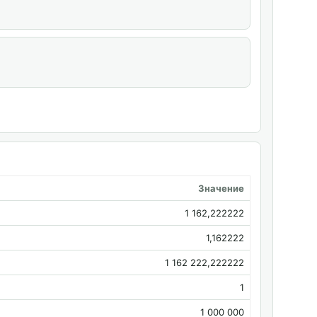
Значение
1 162,222222
1,162222
1 162 222,222222
1
1 000 000