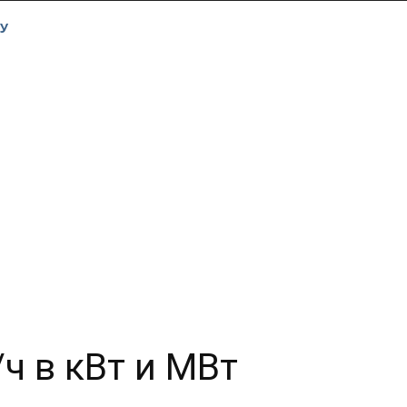
У
ч в кВт и МВт