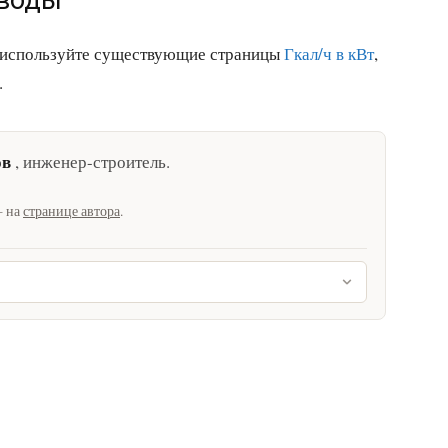
еводы
, используйте существующие страницы
Гкал/ч в кВт
,
.
ов
,
инженер-строитель
.
— на
странице автора
.