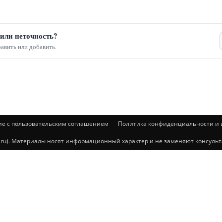
или неточность?
авить или добавить.
ие с пользовательским соглашением
Политика конфиденциальности и и
@mail.ru). Материалы носят информационный характер и не заменяют консул