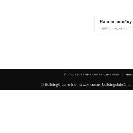
Нашли ошибку 
Сообщите, что испр
Использование сайта означает соглас
© BuildingClub.ru (почта для связи: buildingclub