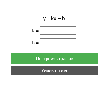
y = kx + b
k =
b =
Построить график
Очистить поля