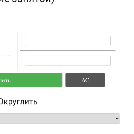
лить
AC
Округлить