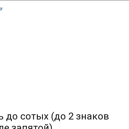
У
 до сотых (до 2 знаков
ле запятой)