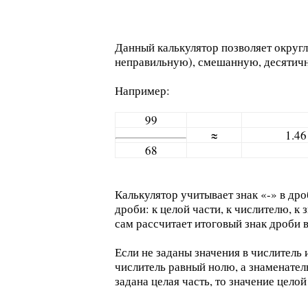
Данный калькулятор позволяет округ
неправильную), смешанную, десятичну
Например:
99
≈
1.46
68
Калькулятор учитывает знак «-» в др
дроби: к целой части, к числителю, к
сам рассчитает итоговый знак дроби в
Если не заданы значения в числитель
числитель равный нолю, а знаменатель
задана целая часть, то значение цело