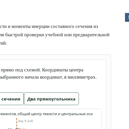
сти и моменты инерции составного сечения из
ля быстрой проверки учебной или предварительной
ий.
 прямо под схемой. Координаты центра
выбранного начала координат, в миллиметрах.
 сечение
Два прямоугольника
лементов, общий центр тяжести и центральные оси
ось Y, x=0
Все зна