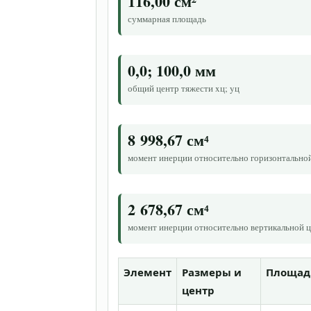
116,00 см²
суммарная площадь
0,0; 100,0 мм
общий центр тяжести xц; yц
8 998,67 см⁴
момент инерции относительно горизонтально
2 678,67 см⁴
момент инерции относительно вертикальной ц
Элемент
Размеры и
Площад
центр