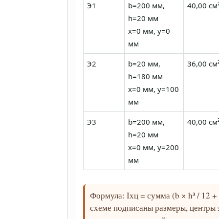
Э1
b=200 мм,
40,00 см
h=20 мм
x=0 мм, y=0
мм
Э2
b=20 мм,
36,00 см
h=180 мм
x=0 мм, y=100
мм
Э3
b=200 мм,
40,00 см
h=20 мм
x=0 мм, y=200
мм
Формула: Ixц = сумма (b × h³ / 12 + 
схеме подписаны размеры, центры 