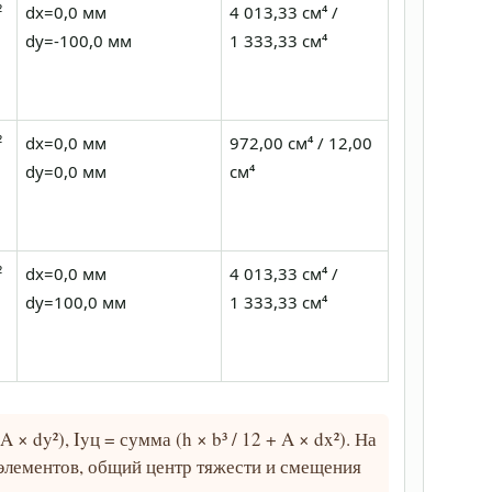
²
dx=0,0 мм
4 013,33 см⁴ /
dy=-100,0 мм
1 333,33 см⁴
²
dx=0,0 мм
972,00 см⁴ / 12,00
dy=0,0 мм
см⁴
²
dx=0,0 мм
4 013,33 см⁴ /
dy=100,0 мм
1 333,33 см⁴
A × dy²), Iyц = сумма (h × b³ / 12 + A × dx²). На
элементов, общий центр тяжести и смещения