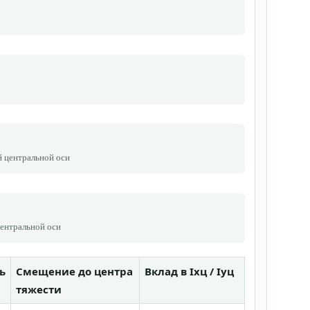
й центральной оси
ентральной оси
ь
Смещение до центра
Вклад в Ixц / Iyц
тяжести