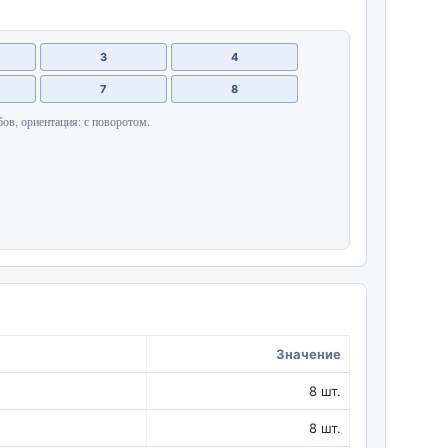
3
4
7
8
бов, ориентация: с поворотом.
Значение
8 шт.
8 шт.