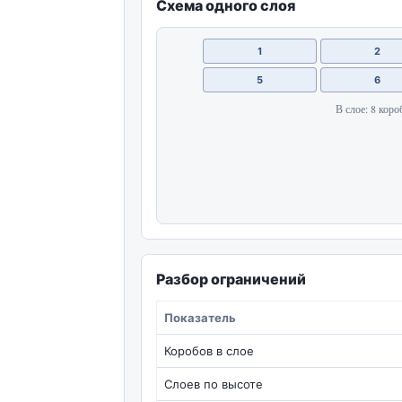
Схема одного слоя
1
2
5
6
В слое: 8 коро
Разбор ограничений
Показатель
Коробов в слое
Слоев по высоте