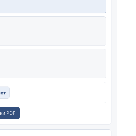
чет
дки PDF