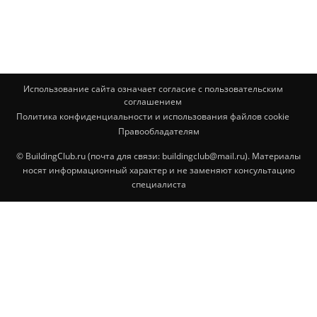
Использование сайта означает согласие с пользовательским
соглашением
Политика конфиденциальности и использования файлов cookie
Правообладателям
© BuildingClub.ru (почта для связи: buildingclub@mail.ru). Материалы
носят информационный характер и не заменяют консультацию
специалиста