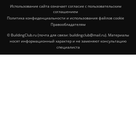
Использование сайта означает согласие с пользовательским
соглашением
Политика конфиденциальности и использования файлов cookie
Правообладателям
© BuildingClub.ru (почта для связи: buildingclub@mail.ru). Материалы
носят информационный характер и не заменяют консультацию
специалиста