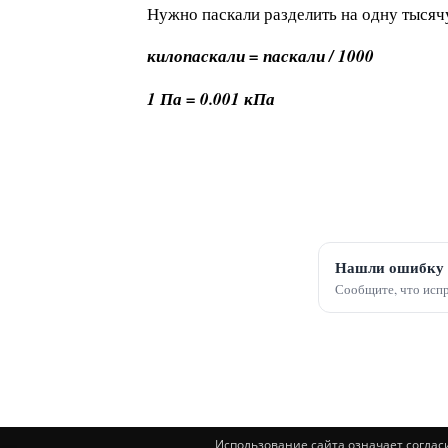
Нужно паскали разделить на одну тысяч
килопаскали = паскали / 1000
1 Па = 0.001 кПа
Нашли ошибку 
Сообщите, что испр
Использование сайта означает соглас