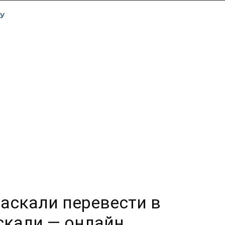
У
паскали перевести в
скали — онлайн