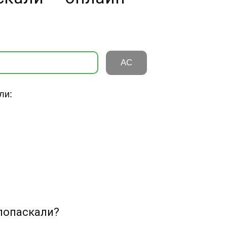
AC
ли:
илопаскали?