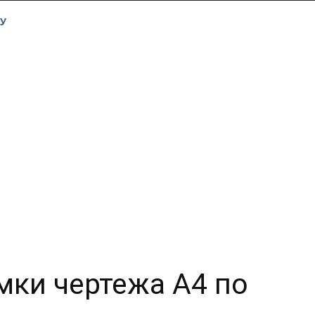
У
мки чертежа А4 по