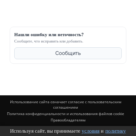
Нашли ошибку или неточность?
Сообщите, что исправить или добавить.
Сообщить
Использование сайта означает согласие с пользовательским
соглашением
Политика конфиденциальности и использования файлов cookie
Правообладателям
Используя сайт, вы принимаете
условия
и
политику
© BuildingClub.ru (почта для связи: buildingclub@mail.ru). Материалы