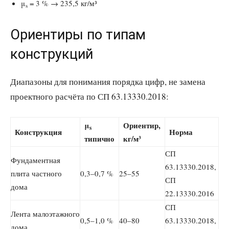
μ
= 3 % → 235,5 кг/м³
s
Ориентиры по типам
конструкций
Диапазоны для понимания порядка цифр, не замена
проектного расчёта по СП 63.13330.2018:
μ
Ориентир,
s
Конструкция
Норма
типично
кг/м³
СП
Фундаментная
63.13330.2018,
плита частного
0,3–0,7 %
25–55
СП
дома
22.13330.2016
СП
Лента малоэтажного
0,5–1,0 %
40–80
63.13330.2018,
дома