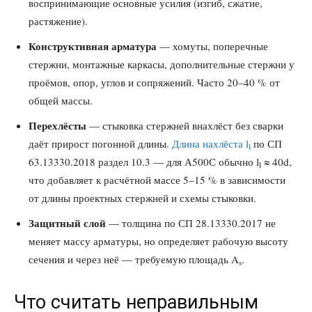
воспринимающие основные усилия (изгиб, сжатие,
растяжение).
Конструктивная арматура
— хомуты, поперечные
стержни, монтажные каркасы, дополнительные стержни у
проёмов, опор, углов и сопряжений. Часто 20–40 % от
общей массы.
Перехлёсты
— стыковка стержней внахлёст без сварки
даёт прирост погонной длины.
Длина нахлёста l
по СП
l
63.13330.2018 раздел 10.3 — для А500С обычно l
≈ 40d,
l
что добавляет к расчётной массе 5–15 % в зависимости
от длины проектных стержней и схемы стыковки.
Защитный слой
— толщина по СП 28.13330.2017 не
меняет массу арматуры, но определяет рабочую высоту
сечения и через неё — требуемую площадь A
.
s
Что считать неправильным