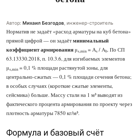
Автор:
Михаил Безгодов
,
инженер-строитель
Норматив не задаёт «расход арматуры на куб бетона»
минимальный
прямой цифрой — он задаёт
коэффициент армирования
μ
= A
/ A
. По СП
s,min
s
b
63.13330.2018, п. 10.3.6, для изгибаемых элементов
μ
= 0,1 % площади растянутой зоны, для
s,min
центрально-сжатых — 0,1 % площади сечения бетона;
в особых случаях (короткие сжатые элементы,
сейсмика) больше. Массу стали на 1 м³ выводят из
фактического процента армирования по проекту через
плотность арматуры 7850 кг/м³.
Формула и базовый счёт