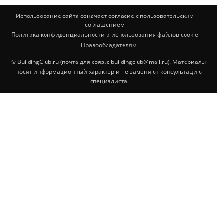
Использование сайта означает согласие с пользовательским
соглашением
Политика конфиденциальности и использования файлов cookie
Правообладателям
© BuildingClub.ru (почта для связи: buildingclub@mail.ru). Материалы
носят информационный характер и не заменяют консультацию
специалиста