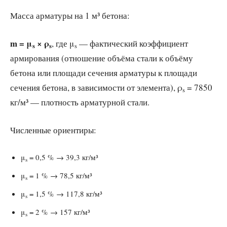
Масса арматуры на 1 м³ бетона:
m = μ
× ρ
, где μ
— фактический коэффициент
s
s
s
армирования (отношение объёма стали к объёму
бетона или площади сечения арматуры к площади
сечения бетона, в зависимости от элемента), ρ
= 7850
s
кг/м³ — плотность арматурной стали.
Численные ориентиры:
μ
= 0,5 % → 39,3 кг/м³
s
μ
= 1 % → 78,5 кг/м³
s
μ
= 1,5 % → 117,8 кг/м³
s
μ
= 2 % → 157 кг/м³
s