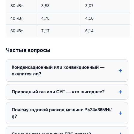
30 кВт
3,58
3,07
40 кВт
4,78
4,10
60 кВт
7,17
6,14
Частые вопросы
Конденсационный или конвекционный —
окупится ли?
Природный газ или СУГ — что выгоднее?
Почему годовой расход меньше P×24×365/Hi/
η?