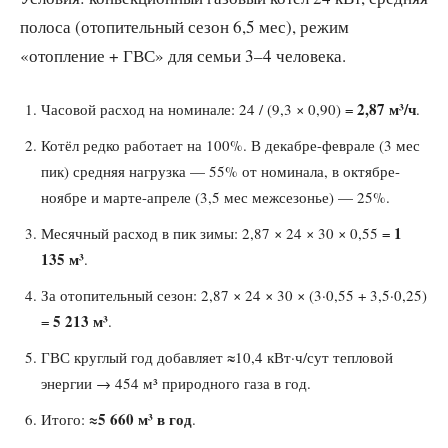
полоса (отопительный сезон 6,5 мес), режим
«отопление + ГВС» для семьи 3–4 человека.
2,87 м³/ч
Часовой расход на номинале: 24 / (9,3 × 0,90) =
.
Котёл редко работает на 100%. В декабре-феврале (3 мес
пик) средняя нагрузка — 55% от номинала, в октябре-
ноябре и марте-апреле (3,5 мес межсезонье) — 25%.
1
Месячный расход в пик зимы: 2,87 × 24 × 30 × 0,55 =
135 м³
.
За отопительный сезон: 2,87 × 24 × 30 × (3·0,55 + 3,5·0,25)
5 213 м³
=
.
ГВС круглый год добавляет ≈10,4 кВт·ч/сут тепловой
энергии → 454 м³ природного газа в год.
≈5 660 м³ в год
Итого:
.