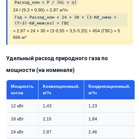
Расход_ном = P / (Hi × η)
24 / (9,3 × 0,90) = 2,87 м³/ч
Год = Расход_ном × 24 × 30 × (3·КИ_зима +
(T−3)·КИ_межсез) + ГВС
= 2,87 × 24 × 30 × (3·0,55 + 3,5·0,25) + 454 (ГВС) = 5
666 м³
Удельный расход природного газа по
мощности (на номинале)
Мощность
Конвекционный,
Конденсационный,
котла
м³/ч
м³/ч
12 кВт
1,43
1,23
18 кВт
2,15
1,84
24 кВт
2,87
2,46