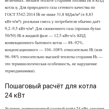
величинах: низшей теплоте сгорания топлива Hi и КПД
котла η. Для природного газа сетевого качества по
ГОСТ 5542-2014 Hi не ниже 31,8 МДж/м³ (≈ 8,83
кВт·ч/м³); реальная смесь у потребителя обычно даёт
9,2–9,5 кВт·ч/м³. Для сжиженного газа (пропан-бутан
50/50) Hi в жидкой фазе — 12,5 кВт·ч/л. КПД
конвекционного бытового котла — 88–92%,
конденсационного — 104–108% относительно Hi (или
96–98% относительно высшей теплоты сгорания Hs —
это терминологическая особенность, не нарушение
термодинамики).
Пошаговый расчёт для котла
24 кВт
Условия: конвекционный газовый котёл 24 кВт, средняя