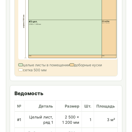
ширина 2 500 мм
#3 цел.
#4 добор
500 × 1 200 мм
2 500 × 1 200 мм
#5 добор
#6 добор
целые листы в помещении
доборные куски
сетка 500 мм
Ведомость
№
Деталь
Размер
Шт.
Площадь
Целый лист,
2 500 ×
#1
1
3 м²
ряд 1
1 200 мм