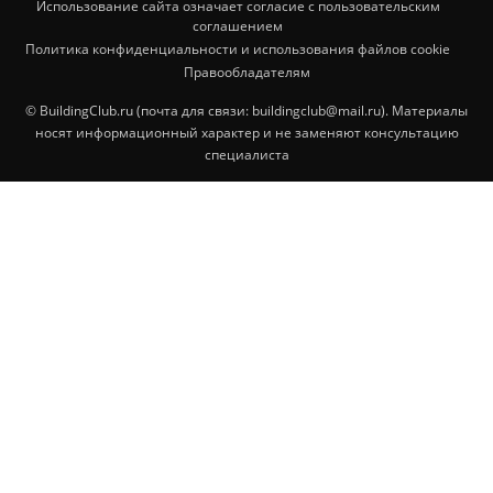
Использование сайта означает согласие с пользовательским
соглашением
Политика конфиденциальности и использования файлов cookie
Правообладателям
© BuildingClub.ru (почта для связи: buildingclub@mail.ru). Материалы
носят информационный характер и не заменяют консультацию
специалиста