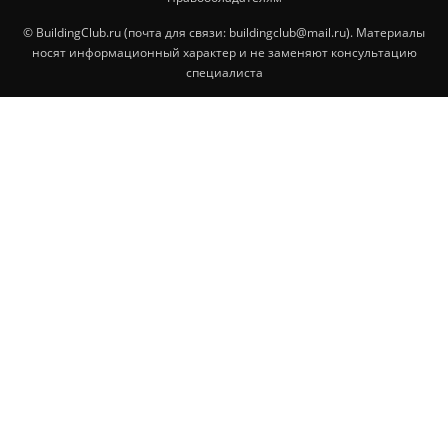
© BuildingClub.ru (почта для связи: buildingclub@mail.ru). Материалы
носят информационный характер и не заменяют консультацию
специалиста