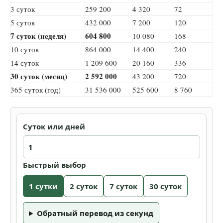
3 суток
259 200
4 320
72
5 суток
432 000
7 200
120
7 суток (неделя)
604 800
10 080
168
10 суток
864 000
14 400
240
14 суток
1 209 600
20 160
336
30 суток (месяц)
2 592 000
43 200
720
365 суток (год)
31 536 000
525 600
8 760
Суток или дней
Быстрый выбор
1 сутки
2 суток
7 суток
30 суток
Обратный перевод из секунд