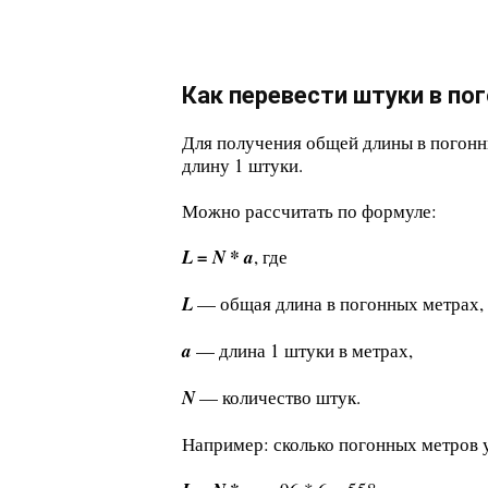
Как перевести штуки в п
Для получения общей длины в погонн
длину 1 штуки.
Можно рассчитать по формуле:
L = N * a
, где
L
— общая длина в погонных метрах,
a
— длина 1 штуки в метрах,
N
— количество штук.
Например: сколько погонных метров у