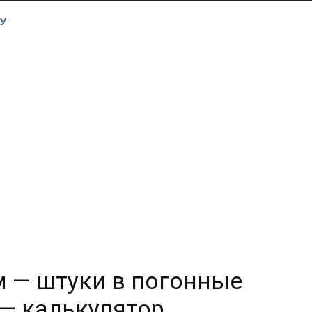
У
м — штуки в погонные
— калькулятор