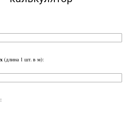
ах
(длина 1 шт. в м):
: