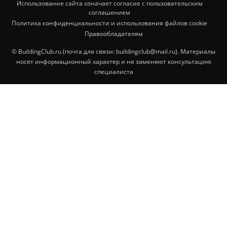
Использование сайта означает согласие с пользовательским
соглашением
Политика конфиденциальности и использования файлов cookie
Правообладателям
© BuildingClub.ru (почта для связи: buildingclub@mail.ru). Материалы
носят информационный характер и не заменяют консультацию
специалиста