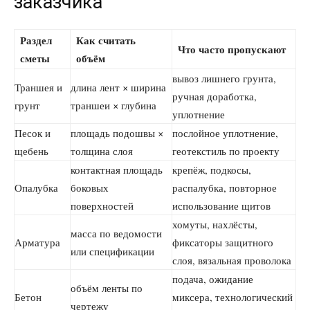
заказчика
Раздел
Как считать
Что часто пропускают
сметы
объём
вывоз лишнего грунта,
Траншея и
длина лент × ширина
ручная доработка,
грунт
траншеи × глубина
уплотнение
Песок и
площадь подошвы ×
послойное уплотнение,
щебень
толщина слоя
геотекстиль по проекту
контактная площадь
крепёж, подкосы,
Опалубка
боковых
распалубка, повторное
поверхностей
использование щитов
хомуты, нахлёсты,
масса по ведомости
Арматура
фиксаторы защитного
или спецификации
слоя, вязальная проволока
подача, ожидание
объём ленты по
Бетон
миксера, технологический
чертежу