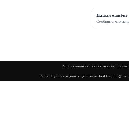
Нашли ошибку 
Сообщите, что испр
Использование сайта означает соглас
© BuildingClub.ru (почта для связи: buildingclub