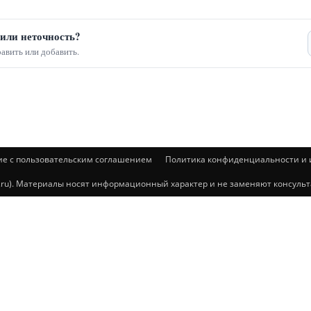
или неточность?
авить или добавить.
ие с пользовательским соглашением
Политика конфиденциальности и и
@mail.ru). Материалы носят информационный характер и не заменяют консул