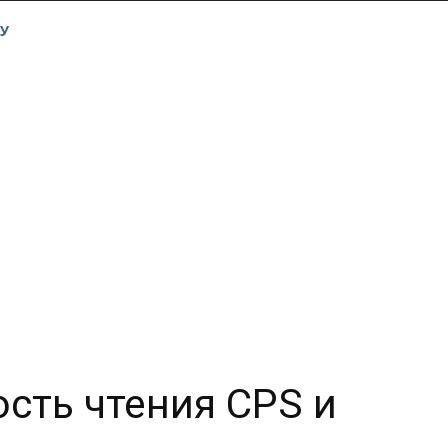
У
ость чтения CPS и