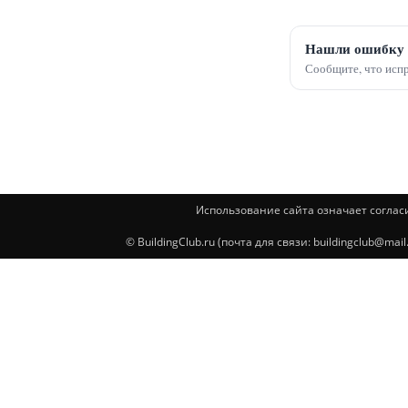
Нашли ошибку 
Сообщите, что испр
Использование сайта означает соглас
© BuildingClub.ru (почта для связи: buildingclub