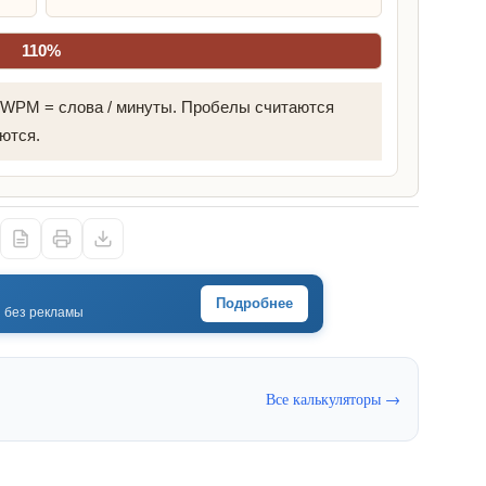
110%
 WPM = слова / минуты. Пробелы считаются
ются.
Подробнее
· без рекламы
Все калькуляторы →