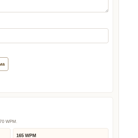
ма
170 WPM.
165 WPM