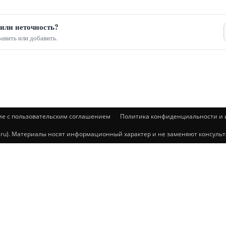
или неточность?
авить или добавить.
ие с пользовательским соглашением
Политика конфиденциальности и и
@mail.ru). Материалы носят информационный характер и не заменяют консул