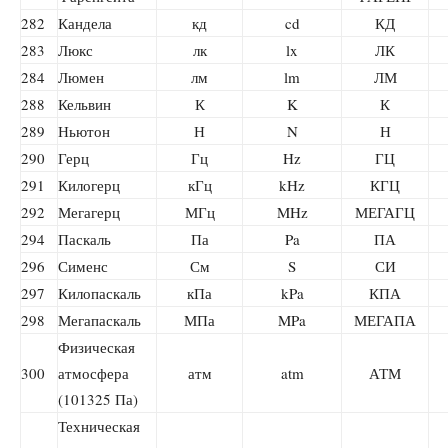
282
Кандела
кд
cd
КД
283
Люкс
лк
lx
ЛК
284
Люмен
лм
lm
ЛМ
288
Кельвин
К
K
К
289
Ньютон
Н
N
Н
290
Герц
Гц
Hz
ГЦ
291
Килогерц
кГц
kHz
КГЦ
292
Мегагерц
МГц
MHz
МЕГАГЦ
294
Паскаль
Па
Pa
ПА
296
Сименс
См
S
СИ
297
Килопаскаль
кПа
kPa
КПА
298
Мегапаскаль
МПа
MPa
МЕГАПА
Физическая
300
атмосфера
атм
atm
АТМ
(101325 Па)
Техническая