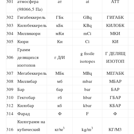
301
атмосфера
ат
at
АТТ
(98066,5 Па)
302
Гигабеккерель
ГБк
GBq
ГИГАБК
303
Килобеккерель
кБк
KBq
КИЛОБК
304
Милликюри
мКи
mCi
МКИ
305
Кюри
Ки
Ci
КИ
Грамм
g fissile
Г ДЕЛЯЩ
306
делящихся
г Д/И
isotopes
ИЗОТОП
изотопов
307
Мегабеккерель
МБк
MBq
МЕГАБК
308
Миллибар
мб
mbar
МБАР
309
Бар
бар
bar
БАР
310
Гектобар
гб
hbar
ГБАР
312
Килобар
кб
kbar
КБАР
314
Фарад
Ф
F
Ф
Килограмм на
3
3
316
кубический
кг/м
kg/m
КГ/М3