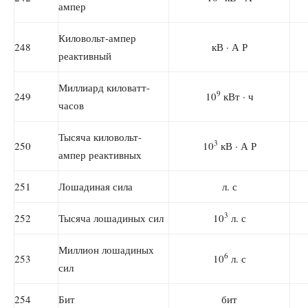
ампер
Киловольт-ампер
248
кВ · А Р
реактивный
Миллиард киловатт-
9
249
10
кВт · ч
часов
Тысяча киловольт-
3
250
10
кВ · А Р
ампер реактивных
251
Лошадиная сила
л. с
3
252
Тысяча лошадиных сил
10
л. с
Миллион лошадиных
6
253
10
л. с
сил
254
Бит
бит