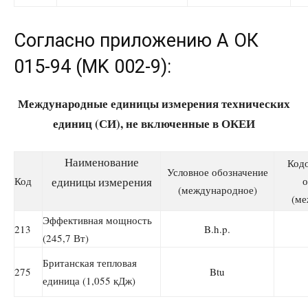
Согласно приложению А ОК
015-94 (MK 002-9):
Международные единицы измерения технических
единиц (СИ), не включенные в ОКЕИ
Наименование
Кодо
Условное обозначение
Код
единицы измерения
о
(международное)
(ме
Эффективная мощность
213
B.h.p.
(245,7 Вт)
Британская тепловая
275
Btu
единица (1,055 кДж)