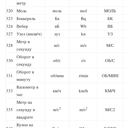
метр
320
Моль
моль
mol
МОЛЬ
323
Беккерель
Бк
Bq
БК
324
Вебер
вБ
Wb
ВБ
327
Узел (миля/ч)
зуз
kn
УЗ
Метр в
328
м/с
m/s
М/С
секунду
Оборот в
330
об/с
r/s
ОБ/С
секунду
Оборот в
331
об/мин
r/min
ОБ/МИН
минуту
Километр в
333
км/ч
km/h
КМ/Ч
час
Метр на
2
2
335
секунду в
м/с
m/s
М/С2
квадрате
Кулон на