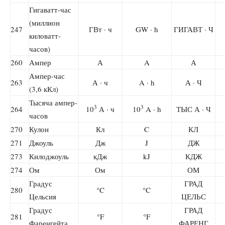
Гигаватт-час
(миллион
247
ГВт · ч
GW · h
ГИГАВТ · Ч
киловатт-
часов)
260
Ампер
А
A
А
Ампер-час
263
А · ч
A · h
А · Ч
(3,6 кКл)
Тысяча ампер-
3
3
264
10
А · ч
10
A · h
ТЫС А · Ч
часов
270
Кулон
Кл
C
КЛ
271
Джоуль
Дж
J
ДЖ
273
Килоджоуль
кДж
kJ
КДЖ
274
Ом
Ом
ОМ
Градус
ГРАД
280
°C
°C
Цельсия
ЦЕЛЬС
Градус
ГРАД
281
°F
°F
Фаренгейта
ФАРЕНГ