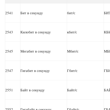
2541
Бит в секунду
бит/с
БИ
2543
Килобит в секунду
кбит/с
КБ
2545
Мегабит в секунду
Мбит/с
МБ
2547
Гигабит в секунду
Гбит/с
ГБ
2551
Байт в секунду
Байт/с
БА
2552
Гигабайт в секунду
Гбайт/с
ГБ