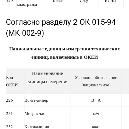
349
Кл/кг
C/kg
КЛ/КГ
килограмм
Согласно разделу 2 ОК 015-94
(MK 002-9):
Национальные единицы измерения технических
единиц
, включенные в ОКЕИ
Наименование
Код
Условное обозначение
единицы измерения
ОКЕИ
(национальное)
226
Вольт-ампер
В · А
231
Метр в час
м/ч
232
Килокалория
ккал