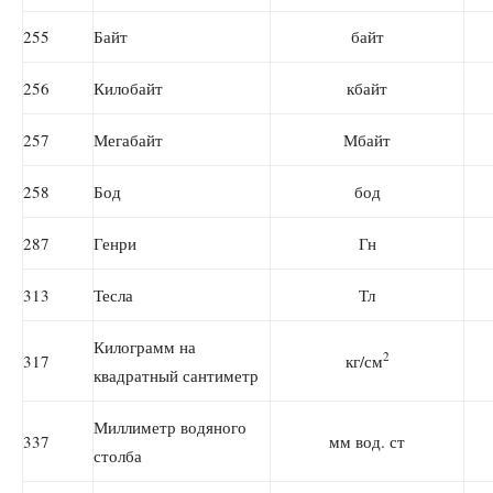
255
Байт
байт
256
Килобайт
кбайт
257
Мегабайт
Мбайт
258
Бод
бод
287
Генри
Гн
313
Тесла
Тл
Килограмм на
2
317
кг/см
квадратный сантиметр
Миллиметр водяного
337
мм вод. ст
столба