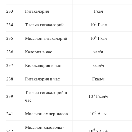
233
Гигакалория
Гкал
3
234
Тысяча гигакалорий
10
Гкал
6
235
Миллион гигакалорий
10
Гкал
236
Калория в час
кал/ч
237
Килокалория в час
ккал/ч
238
Гигакалория в час
Гкал/ч
Тысяча гигакалорий в
3
239
10
Гкал/ч
час
6
241
Миллион ампер-часов
10
А · ч
Миллион киловольт-
6
242
10
кВ · А