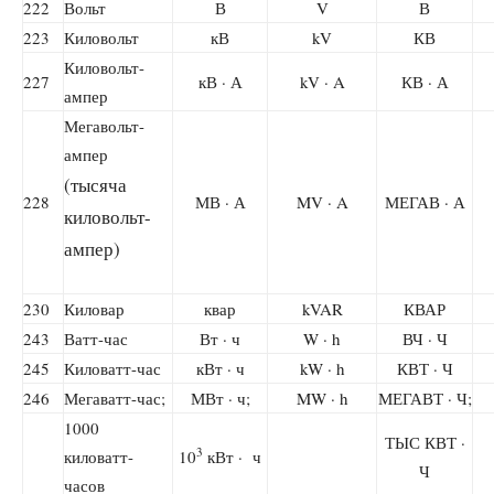
222
Вольт
В
V
В
223
Киловольт
кВ
kV
КВ
Киловольт-
227
кВ · А
kV · A
КВ · А
ампер
Мегавольт-
ампер
(тысяча
228
МВ · А
MV · A
МЕГАВ · А
киловольт-
ампер)
230
Киловар
квар
kVAR
КВАР
243
Ватт-час
Вт · ч
W · h
ВЧ · Ч
245
Киловатт-час
кВт · ч
kW · h
КВТ · Ч
246
Мегаватт-час;
МВт · ч;
MW · h
МЕГАВТ · Ч;
1000
ТЫС КВТ ·
3
киловатт-
10
кВт · ч
Ч
часов