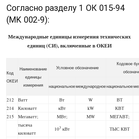
Согласно разделу 1 ОК 015-94
(MK 002-9):
Международные единицы измерения технических
единиц (СИ), включенные в ОКЕИ
Кодовое бу
Условное обозначение
Наименование
обознач
Ко
д
единицы
ОКЕ
И
измерения
национальное
международное
национальное
ме
212
Ватт
Вт
W
ВТ
214
Киловатт
кВт
kW
КВТ
215
Мегаватт;
МВт;
MW
МЕГАВТ;
тысяча
3
10
кВт
ТЫС КВТ
киловатт