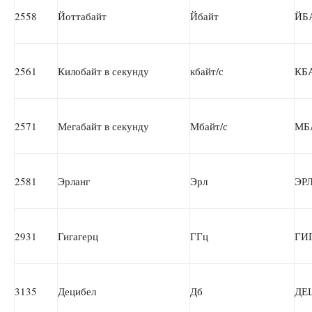
2558
Йоттабайт
Йбайт
ЙБ
2561
Килобайт в секунду
кбайт/с
КБ
2571
Мегабайт в секунду
Мбайт/с
МБ
2581
Эрланг
Эрл
ЭР
2931
Гигагерц
ГГц
ГИ
3135
Децибел
Дб
ДЕ