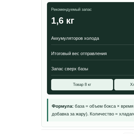
Рекомендуемый запас
1,6 кг
Аккумуляторов холода
Итоговый вес отправления
Запас сверх базы
Товар 8 кг
Х
Формула:
база = объем бокса × время ×
добавка за жару). Количество = хладаге