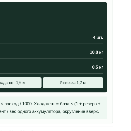
4 шт.
10,8 кг
0,5 кг
ладагент 1,6 кг
Упаковка 1,2 кг
 расход / 1000. Хладагент = база × (1 + резерв +
нт / вес одного аккумулятора, округление вверх.