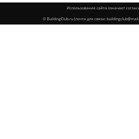
Использование сайта означает соглас
© BuildingClub.ru (почта для связи: buildingclub