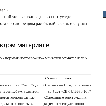
тель
льный этап: усыхание древесины, усадка
ожно, если трещина растёт, идёт сквозь стену или
аждом материале
ор «нормально/тревожно» меняется от материала к
Сколько длится
ёк волокон с 25–30 % до
Основная — 1 год, остаточная
. Бревно/брус «садится»
— до 3 лет (СП 64.13330.2017
ляются горизонтальные
«Деревянные конструкции»,
одольные «винтовые»
раздел по эксплуатационной