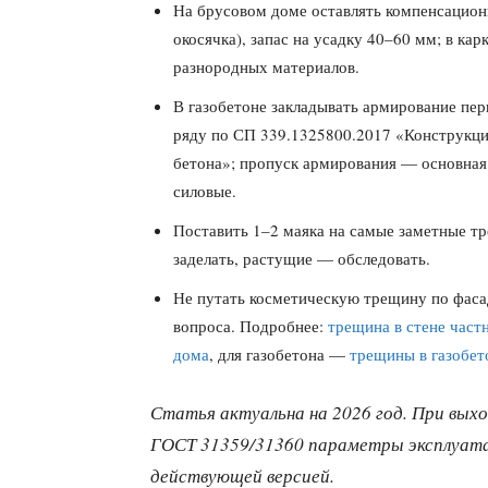
На брусовом доме оставлять компенсационн
окосячка), запас на усадку 40–60 мм; в к
разнородных материалов.
В газобетоне закладывать армирование пер
ряду по СП 339.1325800.2017 «Конструкци
бетона»; пропуск армирования — основная
силовые.
Поставить 1–2 маяка на самые заметные тр
заделать, растущие — обследовать.
Не путать косметическую трещину по фаса
вопроса. Подробнее:
трещина в стене част
дома
, для газобетона —
трещины в газобет
Статья актуальна на 2026 год. При выхо
ГОСТ 31359/31360 параметры эксплуата
действующей версией.