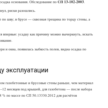
СП 13-102-2003
 осадка основания. Обследование по
.
нул, риски разошлись.
е по шву; в брусе — сквозная трещина по торцу стены, а
я впервые: усадку как причину можно вычеркнуть, искать
чивание.
и и окна, появилась зыбкость полов, видна осадка по
ду эксплуатации
ном газобетонные и брусовые стены раньше, чем материал
–12 месяцев под крышей, для газобетона — после набора
8 % по массе по СП 50.13330.2012 для расчётов