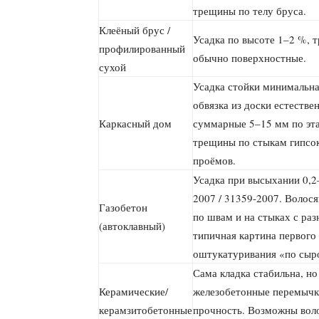
трещины по телу бруса.
Клеёный брус /
Усадка по высоте 1–2 %, 
профилированный
обычно поверхностные.
сухой
Усадка стойки минимальна
обвязка из доски естеств
Каркасный дом
суммарные 5–15 мм по эт
трещины по стыкам гипсо
проёмов.
Усадка при высыхании 0,2
2007 / 31359-2007. Волос
Газобетон
по швам и на стыках с р
(автоклавный)
типичная картина первого 
оштукатуривания «по сыр
Сама кладка стабильна, но
Керамические/
железобетонные перемычк
керамзитобетонные
прочность. Возможны вол