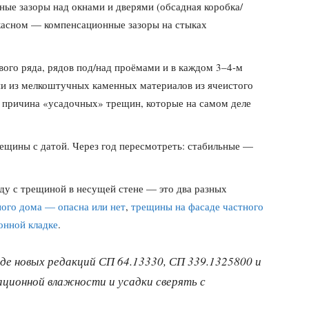
ые зазоры над окнами и дверями (обсадная коробка/
аркасном — компенсационные зазоры на стыках
вого ряда, рядов под/над проёмами и в каждом 3–4-м
и из мелкоштучных каменных материалов из ячеистого
 причина «усадочных» трещин, которые на самом деле
ещины с датой. Через год пересмотреть: стабильные —
ду с трещиной в несущей стене — это два разных
ного дома — опасна или нет
,
трещины на фасаде частного
онной кладке
.
де новых редакций СП 64.13330, СП 339.1325800 и
ционной влажности и усадки сверять с