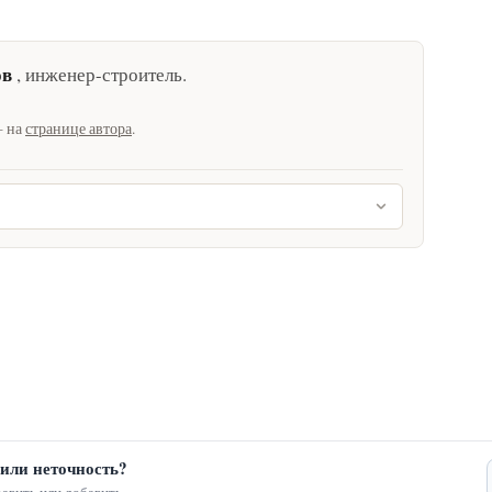
ов
,
инженер-строитель
.
— на
странице автора
.
или неточность?
авить или добавить.