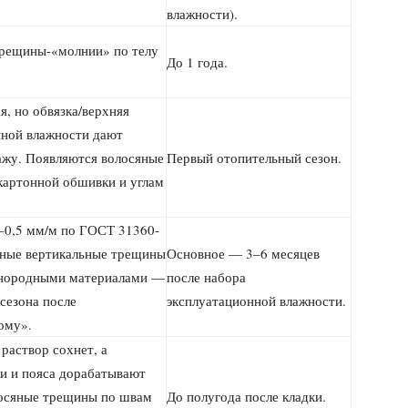
влажности).
трещины-«молнии» по телу
До 1 года.
я, но обвязка/верхняя
енной влажности дают
ажу. Появляются волосяные
Первый отопительный сезон.
картонной обшивки и углам
–0,5 мм/м по ГОСТ 31360-
яные вертикальные трещины
Основное — 3–6 месяцев
азнородными материалами —
после набора
сезона после
эксплуатационной влажности.
ому».
 раствор сохнет, а
и и пояса дорабатывают
осяные трещины по швам
До полугода после кладки.