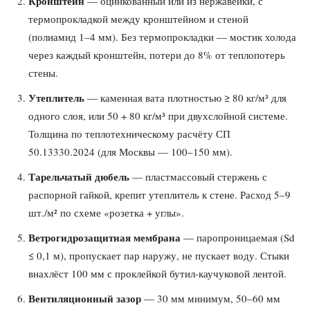
Кронштейн
— оцинкованный или из нержавейки, с
термопрокладкой между кронштейном и стеной
(полиамид 1–4 мм). Без термопрокладки — мостик холода
через каждый кронштейн, потери до 8% от теплопотерь
стены.
Утеплитель
— каменная вата плотностью ≥ 80 кг/м³ для
одного слоя, или 50 + 80 кг/м³ при двухслойной системе.
Толщина по теплотехническому расчёту СП
50.13330.2024 (для Москвы — 100–150 мм).
Тарельчатый дюбель
— пластмассовый стержень с
распорной гайкой, крепит утеплитель к стене. Расход 5–9
шт./м² по схеме «розетка + углы».
Ветрогидрозащитная мембрана
— паропроницаемая (Sd
≤ 0,1 м), пропускает пар наружу, не пускает воду. Стыки
внахлёст 100 мм с проклейкой бутил-каучуковой лентой.
Вентиляционный зазор
— 30 мм минимум, 50–60 мм