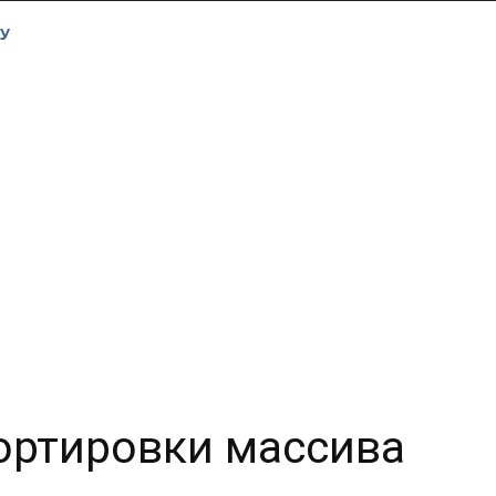
У
ортировки массива