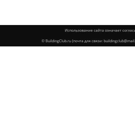
Использование сайта означает соглас
© BuildingClub.ru (почта для связи: buildingclub