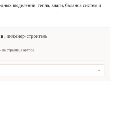
ных выделений, тепла, влаги, баланса систем и
ов
,
инженер-строитель
.
— на
странице автора
.