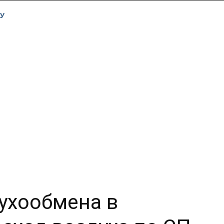
У
ухообмена в