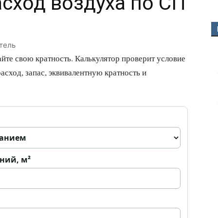
сход воздуха по СП
тель
йте свою кратность. Калькулятор проверит условие
асход, запас, эквивалентную кратность и
ний, м²