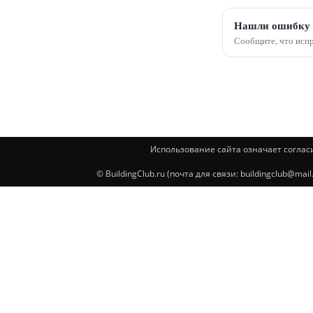
Нашли ошибку 
Сообщите, что испр
Использование сайта означает соглас
© BuildingClub.ru (почта для связи: buildingclub