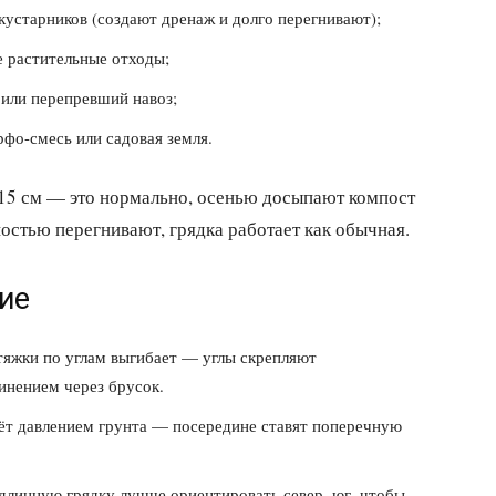
кустарников (создают дренаж и долго перегнивают);
е растительные отходы;
или перепревший навоз;
фо-смесь или садовая земля.
–15 см — это нормально, осенью досыпают компост
ностью перегнивают, грядка работает как обычная.
ие
тяжки по углам выгибает — углы скрепляют
инением через брусок.
рёт давлением грунта — посередине ставят поперечную
 длинную грядку лучше ориентировать север–юг, чтобы