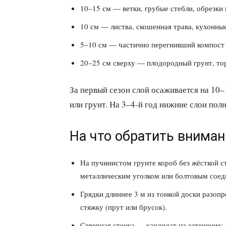
10–15 см — ветки, грубые стебли, обрезки 
10 см — листва, скошенная трава, кухонны
5–10 см — частично перегнивший компост 
20–25 см сверху — плодородный грунт, тор
За первый сезон слой осаживается на 10
или грунт. На 3–4-й год нижние слои пол
На что обратить вниман
На пучинистом грунте короб без жёсткой с
металлическим уголком или болтовым соед
Грядки длиннее 3 м из тонкой доски разоп
стяжку (прут или брусок).
Северная стенка — кандидат на затенение: