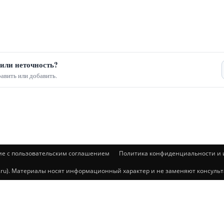
или неточность?
авить или добавить.
ие с пользовательским соглашением
Политика конфиденциальности и и
@mail.ru). Материалы носят информационный характер и не заменяют консул