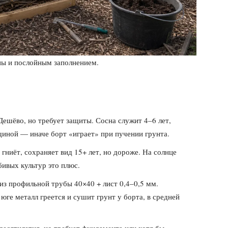
ны и послойным заполнением.
ешёво, но требует защиты. Сосна служит 4–6 лет,
щиной — иначе борт «играет» при пучении грунта.
гниёт, сохраняет вид 15+ лет, но дороже. На солнце
бивых культур это плюс.
из профильной трубы 40×40 + лист 0,4–0,5 мм.
юге металл греется и сушит грунт у борта, в средней
десятилетия, но требует фундамента или хотя бы