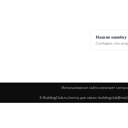
Нашли ошибку 
Сообщите, что испр
Использование сайта означает соглас
© BuildingClub.ru (почта для связи: buildingclub