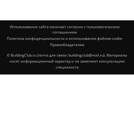
Использование сайта означает согласие с пользовательским
соглашением
Политика конфиденциальности и использования файлов cookie
Правообладателям
© BuildingClub.ru (почта для связи: buildingclub@mail.ru). Материалы
носят информационный характер и не заменяют консультацию
специалиста