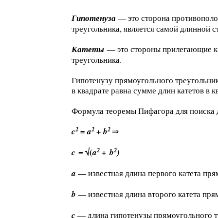
Гипотенуза
— это сторона противополо
треугольника, является самой длинной с
Катеты
— это стороны прилегающие к 
треугольника.
Гипотенузу прямоугольного треугольни
в квадрате равна сумме длин катетов в к
Формула теоремы Пифагора для поиска 
2
2
2
c
= a
+ b
⇒
2
2
=
√(
c
a
+
b
)
a
— известная длина первого катета пря
b
— известная длина второго катета пря
c
— длина гипотенузы прямоугольного т