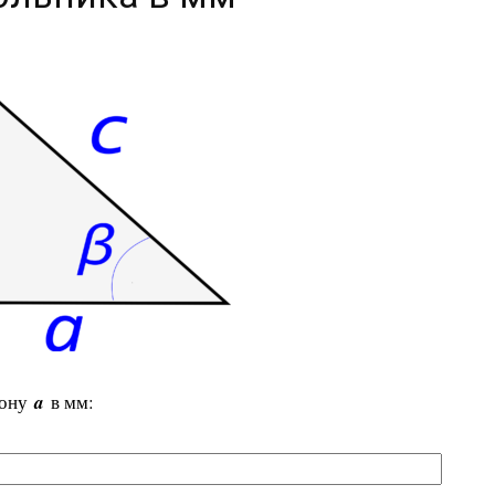
рону
a
в мм: