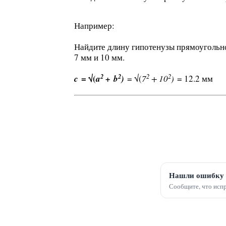
Например:
Найдите длину гипотенузы прямоугольно
7 мм и 10 мм.
2
2
2
2
=
√(
c
a
+
b
)
= √(
7
+ 10
)
= 12.2 мм
Нашли ошибку 
Сообщите, что испр