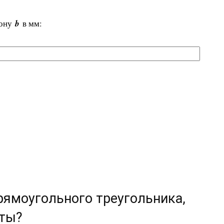
рону
b
в мм:
прямоугольного треугольника,
еты?