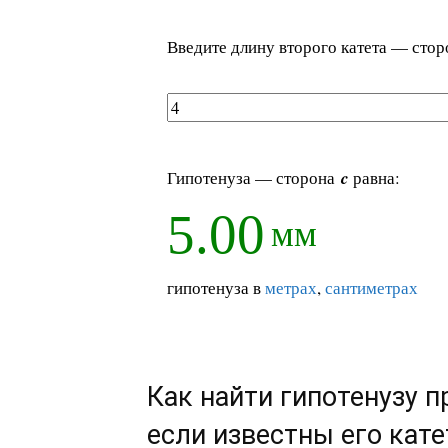
Введите длину второго катета — сто
Гипотенуза — сторона
c
равна:
5.00
мм
гипотенуза в
метрах
,
сантиметрах
Как найти гипотенузу 
если известны его кат