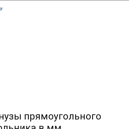
У
енузы прямоугольного
ольника в мм