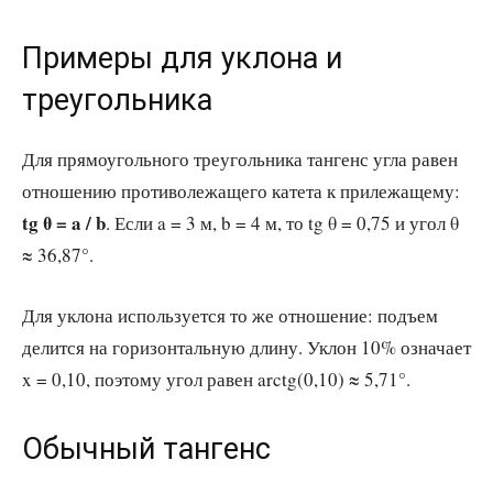
Примеры для уклона и
треугольника
Для прямоугольного треугольника тангенс угла равен
отношению противолежащего катета к прилежащему:
tg θ = a / b
. Если a = 3 м, b = 4 м, то tg θ = 0,75 и угол θ
≈ 36,87°.
Для уклона используется то же отношение: подъем
делится на горизонтальную длину. Уклон 10% означает
x = 0,10, поэтому угол равен arctg(0,10) ≈ 5,71°.
Обычный тангенс