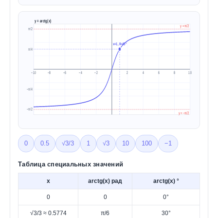
y = arctg(x)
y = π/2
π/2
x=1, θ=45°
π/4
−10
−8
−6
−4
−2
2
4
6
8
10
−π/4
−π/2
y = −π/2
0
0.5
√3/3
1
√3
10
100
−1
Таблица специальных значений
x
arctg(x) рад
arctg(x) °
0
0
0°
√3/3 ≈ 0.5774
π/6
30°