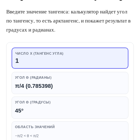
Введите значение тангенса: калькулятор найдет угол
по тангенсу, то есть арктангенс, и покажет результат в
градусах и радианах.
ЧИСЛО X (ТАНГЕНС УГЛА)
УГОЛ Θ (РАДИАНЫ)
π/4 (0.785398)
УГОЛ Θ (ГРАДУСЫ)
45°
ОБЛАСТЬ ЗНАЧЕНИЙ
−π/2 < θ < π/2