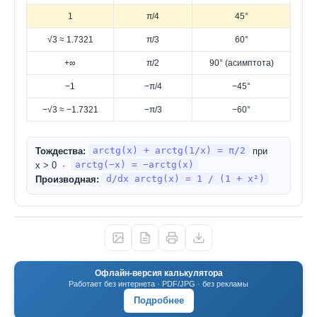
1
π/4
45°
√3 ≈ 1.7321
π/3
60°
+∞
π/2
90° (асимптота)
−1
−π/4
−45°
−√3 ≈ −1.7321
−π/3
−60°
arctg(x) + arctg(1/x) = π/2
Тождества:
при
arctg(−x) = −arctg(x)
x > 0 ·
d/dx arctg(x) = 1 / (1 + x²)
Производная:
Офлайн-версия калькулятора
Работает без интернета · PDF/JPG · без рекламы
Подробнее