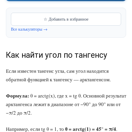
☆ Добавить в избранное
Все калькуляторы →
Как найти угол по тангенсу
Если известен тангенс угла, сам угол находится
обратной функцией к тангенсу — арктангенсом.
Формула:
θ = arctg(x), где x = tg θ. Основной результат
арктангенса лежит в диапазоне от −90° до 90° или от
−π/2 до π/2.
θ = arctg(1) = 45° = π/4
Например, если tg θ = 1, то
.